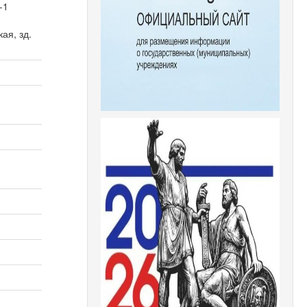
-1
ая, зд.