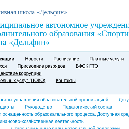
ивная школа «Дельфин»
иципальное автономное учрежден
олнительного образования «Спорти
ла «Дельфин»
изации
Новости
Расписание
Платные услуги
хся
Присвоение разрядов
ВФСК ГТО
ействие коррупции
тельных услуг (НОКО)
Контакты
органы управления образовательной организацией
Док
ндарты
Руководство
Педагогический состав
и оснащенность образовательного процесса. Доступная сре
инансово-хозяйственная деятельность
)
Стипендии и иные виды материальной поддержки