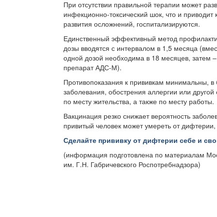
При отсутствии правильной терапии может разв
инфекционно-токсический шок, что и приводит
развития осложнений, госпитализируются.
Единственный эффективный метод профилактики
дозы вводятся с интервалом в 1,5 месяца (вме
одной дозой необходима в 18 месяцев, затем – в
препарат АДС-М).
Противопоказания к прививкам минимальны, в 
заболевания, обострения аллергии или другой 
по месту жительства, а также по месту работы.
Вакцинация резко снижает вероятность заболев
привитый человек может умереть от дифтерии, 
Сделайте прививку от дифтерии себе и св
(информация подготовлена по материалам Мо
им. Г.Н. Габричевского Роспотребнадзора)