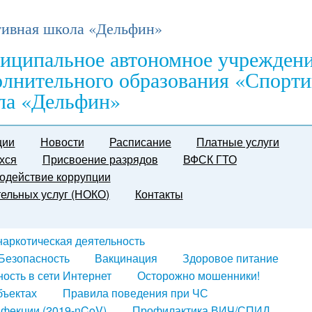
ивная школа «Дельфин»
иципальное автономное учрежден
олнительного образования «Спорти
ла «Дельфин»
ции
Новости
Расписание
Платные услуги
хся
Присвоение разрядов
ВФСК ГТО
одействие коррупции
тельных услуг (НОКО)
Контакты
наркотическая деятельность
Безопасность
Вакцинация
Здоровое питание
ость в сети Интернет
Осторожно мошенники!
бъектах
Правила поведения при ЧС
нфекции (2019-nCoV)
Профилактика ВИЧ/СПИД