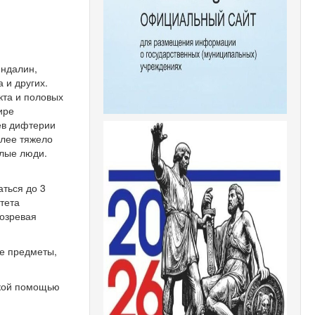
ндалин,
 и других.
кта и половых
ире
аев дифтерии
олее тяжело
илые люди.
ться до 3
тета
дозревая
ые предметы,
ской помощью