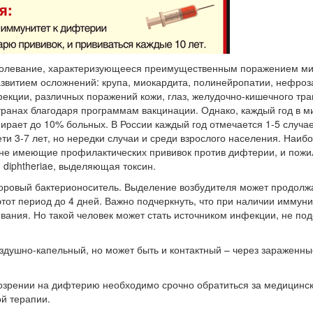
болевание, характеризующееся преимущественным поражением ми
звитием осложнений: крупа, миокардита, полинейропатии, нефроза
екции, различных поражений кожи, глаз, желудочно-кишечного тра
странах благодаря программам вакцинации. Однако, каждый год в м
Умирает до 10% больных. В России каждый год отмечается 1-5 случ
ти 3-7 лет, но нередки случаи и среди взрослого населения. Наиб
, не имеющие профилактических прививок против дифтерии, и пож
 diphtheriae, выделяющая токсин.
доровый бактерионоситель. Выделение возбудителя может продолжа
тот период до 4 дней. Важно подчеркнуть, что при наличии иммуни
вания. Но такой человек может стать источником инфекции, не по
здушно-капельный, но может быть и контактный – через зараженн
дозрении на дифтерию необходимо срочно обратиться за медицин
ой терапии.