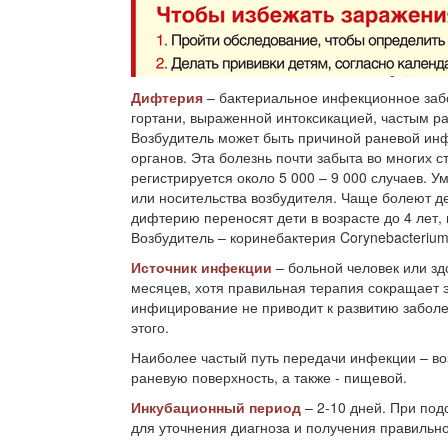
Дифтерия
– бактериальное инфекционное за
гортани, выраженной интоксикацией, частым ра
Возбудитель может быть причиной раневой инф
органов. Эта болезнь почти забыта во многих 
регистрируется около 5 000 – 9 000 случаев. 
или носительства возбудителя. Чаще болеют де
дифтерию переносят дети в возрасте до 4 лет
Возбудитель – коринебактерия Corynebacterium
Источник инфекции
– больной человек или з
месяцев, хотя правильная терапия сокращает э
инфицирование не приводит к развитию заболе
этого.
Наиболее частый путь передачи инфекции – во
раневую поверхность, а также - пищевой.
Инкубационный период
– 2-10 дней. При по
для уточнения диагноза и получения правильн