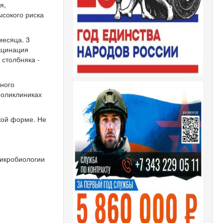
я,
ысокого риска
месяца. 3
акцинация
 столбняка -
нного
поликлиниках
гкой форме. Не
.
микробиологии