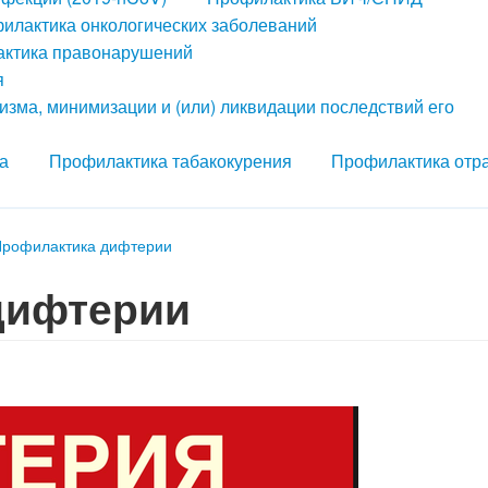
илактика онкологических заболеваний
ктика правонарушений
я
зма, минимизации и (или) ликвидации последствий его
а
Профилактика табакокурения
Профилактика отр
Профилактика дифтерии
дифтерии