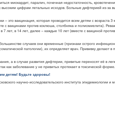
иться миокардит, паралич, почечная недостаточность, кровотечени
 к высоким цифрам летальных исходов. Больные дифтерией из-за в
 – это вакцинация, которая проводится всем детям с возраста 3 
сте с вакцинами против коклюша, столбняка и полиомиелита). Рев
 7 лет, в 14 лет, далее – каждые 10 лет (вместе с вакциной против
большинстве случаев они временные (признаки острого инфекцио
соматической патологии), их определяет врач. Прививку делают в 
ания, а в случае развития дифтерии, привитые переносят её в ле
так как заболевание у не привитых протекает в токсической форме
оим детям! Будьте здоровы!
сковского
научно-исследовательского института эпидемиологии
и 