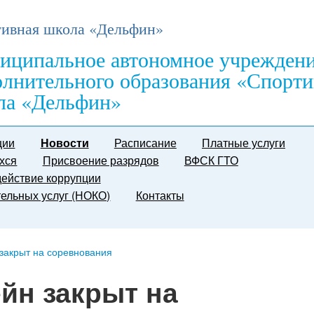
ивная школа «Дельфин»
иципальное автономное учрежден
олнительного образования «Спорти
ла «Дельфин»
ции
Новости
Расписание
Платные услуги
хся
Присвоение разрядов
ВФСК ГТО
ействие коррупции
тельных услуг (НОКО)
Контакты
закрыт на соревнования
йн закрыт на