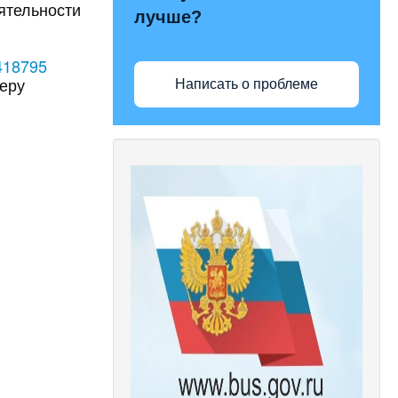
ятельности
лучше?
/418795
меру
Написать о проблеме