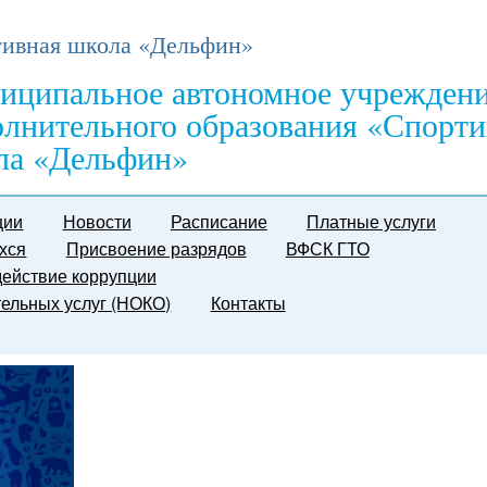
ивная школа «Дельфин»
иципальное автономное учрежден
олнительного образования «Спорти
ла «Дельфин»
ции
Новости
Расписание
Платные услуги
хся
Присвоение разрядов
ВФСК ГТО
ействие коррупции
тельных услуг (НОКО)
Контакты