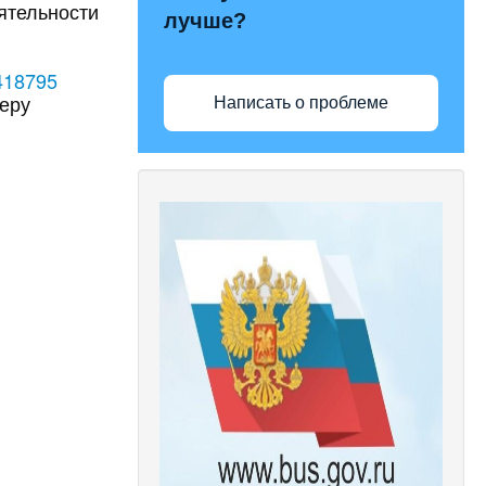
ятельности
лучше?
/418795
меру
Написать о проблеме