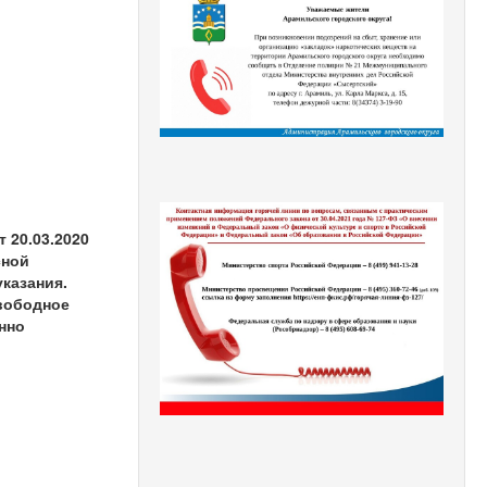
 20.03.2020
сной
казания.
свободное
нно