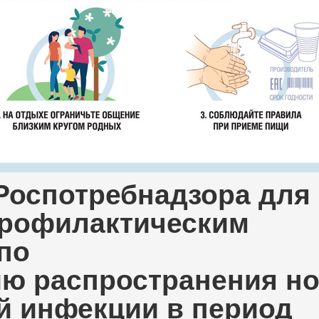
Роспотребнадзора для
профилактическим
по
ию
распространения н
й инфекции
в период