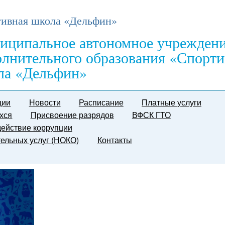
ивная школа «Дельфин»
иципальное автономное учрежден
олнительного образования «Спорти
ла «Дельфин»
ции
Новости
Расписание
Платные услуги
хся
Присвоение разрядов
ВФСК ГТО
ействие коррупции
тельных услуг (НОКО)
Контакты